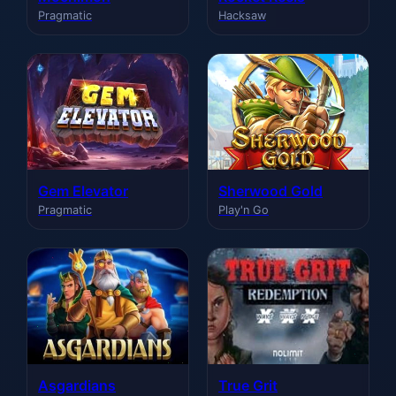
Pragmatic
Hacksaw
Gem Elevator
Sherwood Gold
Pragmatic
Play'n Go
Asgardians
True Grit