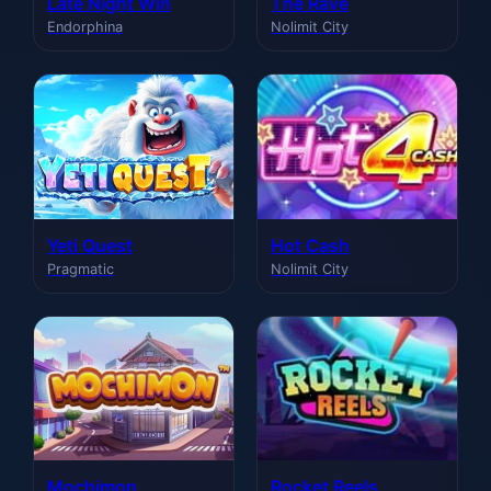
Late Night Win
The Rave
Endorphina
Nolimit City
Yeti Quest
Hot Cash
Pragmatic
Nolimit City
Mochimon
Rocket Reels