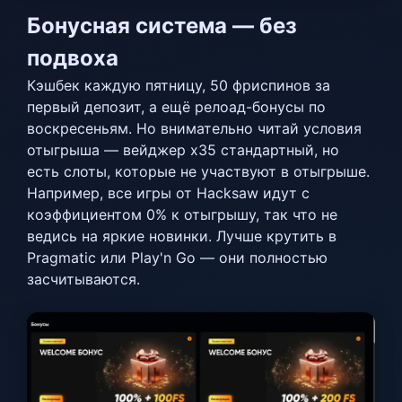
Бонусная система — без
подвоха
Кэшбек каждую пятницу, 50 фриспинов за
первый депозит, а ещё релоад-бонусы по
воскресеньям. Но внимательно читай условия
отыгрыша — вейджер x35 стандартный, но
есть слоты, которые не участвуют в отыгрыше.
Например, все игры от Hacksaw идут с
коэффициентом 0% к отыгрышу, так что не
ведись на яркие новинки. Лучше крутить в
Pragmatic или Play'n Go — они полностью
засчитываются.